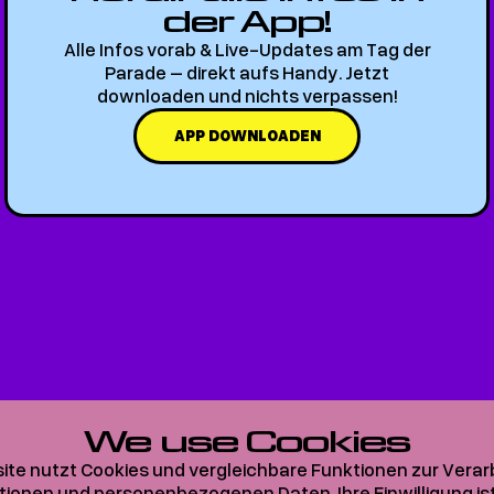
der App!
Alle Infos vorab & Live-Updates am Tag der
Parade – direkt aufs Handy. Jetzt
downloaden und nichts verpassen!
APP DOWNLOADEN
We use Cookies
ite nutzt Cookies und vergleichbare Funktionen zur Verar
onen und personenbezogenen Daten. Ihre Einwilligung ist st